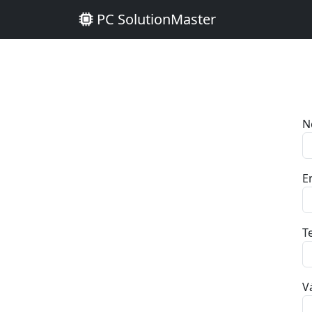
PC SolutionMaster
N
E
T
V