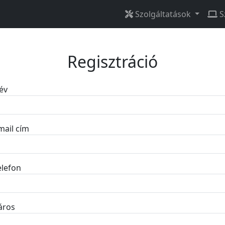
Szolgáltatások
S
Regisztráció
év
mail cím
elefon
áros