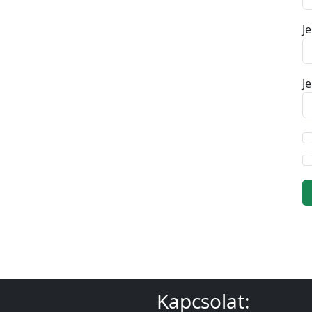
J
Je
Kapcsolat: