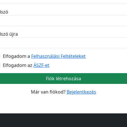
elszó
lszó újra
Elfogadom a
Felhasználási Feltételeket
Elfogadom az
ÁSZF-et
Fiók létrehozása
Már van fiókod?
Bejelentkezés